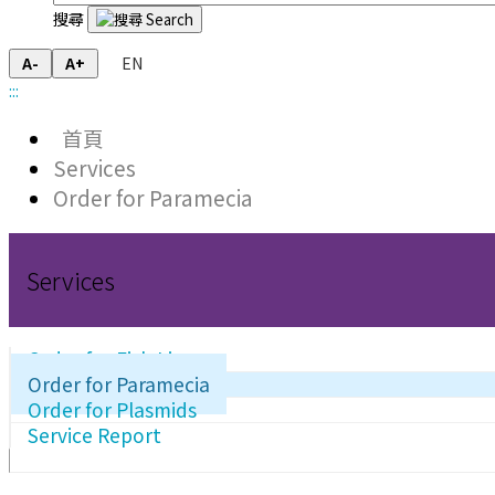
搜尋
EN
A-
A+
:::
首頁
Services
Order for Paramecia
Services
Order for Fish Line
Order for Paramecia
Order for Plasmids
Service Report