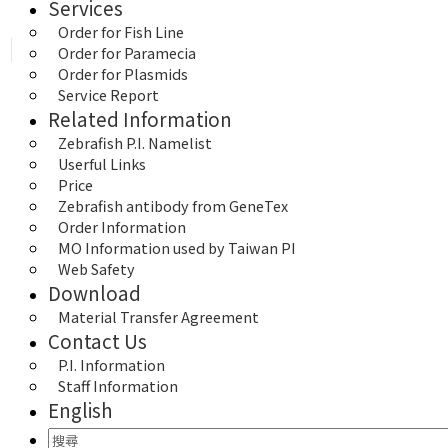
Services
Order for Fish Line
Order for Paramecia
Order for Plasmids
Service Report
Related Information
Zebrafish P.I. Namelist
Userful Links
Price
Zebrafish antibody from GeneTex
Order Information
MO Information used by Taiwan PI
Web Safety
Download
Material Transfer Agreement
Contact Us
P.I. Information
Staff Information
English